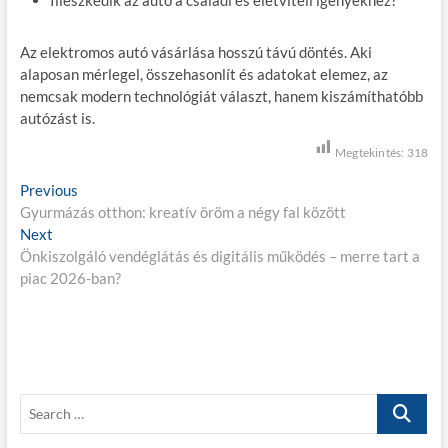
Az elektromos autó vásárlása hosszú távú döntés. Aki
alaposan mérlegel, összehasonlít és adatokat elemez, az
nemcsak modern technológiát választ, hanem kiszámíthatóbb
autózást is.
Megtekintés:
318
B
Previous
P
Gyurmázás otthon: kreatív öröm a négy fal között
r
e
Next
N
e
j
Önkiszolgáló vendéglátás és digitális működés – merre tart a
e
v
piac 2026-ban?
x
i
e
t
o
g
p
u
o
s
y
s
p
z
t
o
S
é
:
s
e
t