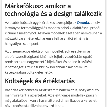
Márkafókusz: amikor a
technológia és a design találkozik
Az utóbbi időszak egyik érdekes szereplője az
Omoda
, amely
látványos formavilággal és modern belső kialakítással próbál
kitűnni a mezőnyből. Az ilyen modellek esetében nem csupán a
műszaki paraméterek, hanem a felhasználói élmény is
hangsúlyos szempont.
Az új generációs elektromos modellek sok esetben már
alapfelszereltségként kínálnak fejlett vezetéstámogató
rendszereket, nagyméretű kijelzőket és online frissítési
lehetőséget. Ezek a funkciók korábban csak prémium
kategóriában voltak elérhetők.
Költségek és értéktartás
Vásárláskor nemcsak az ár számít, hanem az is, hogy az autó
mennyire tartja az értékét. Az elektromos modellek piacán
még alakulóban van a használtpiaci dinamika, de a kereslet
növekedése stabilizáló tényező lehet.