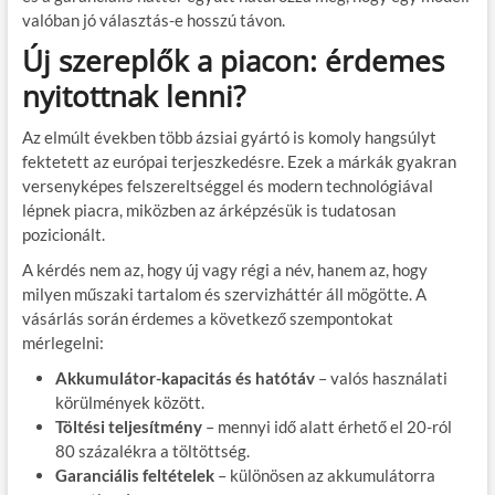
valóban jó választás-e hosszú távon.
Új szereplők a piacon: érdemes
nyitottnak lenni?
Az elmúlt években több ázsiai gyártó is komoly hangsúlyt
fektetett az európai terjeszkedésre. Ezek a márkák gyakran
versenyképes felszereltséggel és modern technológiával
lépnek piacra, miközben az árképzésük is tudatosan
pozicionált.
A kérdés nem az, hogy új vagy régi a név, hanem az, hogy
milyen műszaki tartalom és szervizháttér áll mögötte. A
vásárlás során érdemes a következő szempontokat
mérlegelni:
Akkumulátor-kapacitás és hatótáv
– valós használati
körülmények között.
Töltési teljesítmény
– mennyi idő alatt érhető el 20-ról
80 százalékra a töltöttség.
Garanciális feltételek
– különösen az akkumulátorra