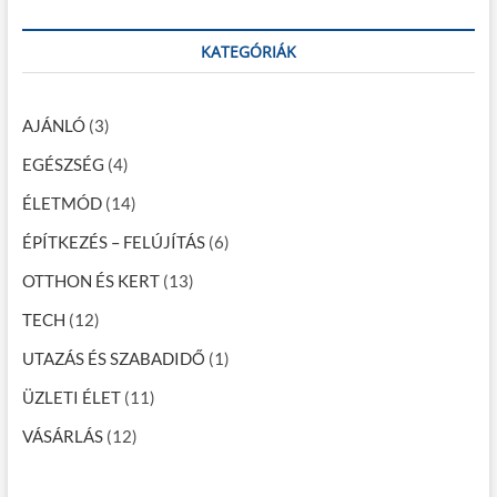
s
a
:
r
n
c
KATEGÓRIÁK
a
h
…
v
AJÁNLÓ
(3)
i
EGÉSZSÉG
(4)
g
ÉLETMÓD
(14)
á
c
ÉPÍTKEZÉS – FELÚJÍTÁS
(6)
i
OTTHON ÉS KERT
(13)
ó
TECH
(12)
UTAZÁS ÉS SZABADIDŐ
(1)
ÜZLETI ÉLET
(11)
VÁSÁRLÁS
(12)