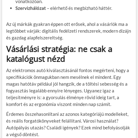
vonatkozóan.
Szervizhálózat
– elérhető és megbízható háttér.
Az új márkák gyakran éppen ott erősek, ahol a vásárlók ma a
legtöbbet várják: digitális fedélzeti rendszerek, modern dizájn
és gazdag alapfelszereltség.
Vásárlási stratégia: ne csak a
katalógust nézd
Az elektromos autó kiválasztásánál fontos megérteni, hogy a
specifikációk önmagukban nem mesélnek el mindent. Egy
magas hatótáv például jól hangzik, de a töltési sebesség és a
fogyasztás legalább ennyire lényeges. Ugyanez igaz a
teljesítményre is: a gyorsulás élménye rövid ideig tart, a
komfort és az ergonómia viszont minden nap számít.
Érdemes összehasonlítani az azonos kategóriájú modelleket,
és reális forgatókönyveket felállítani. Városi használat?
Autópályás utazás? Családi igények? Ezek mind befolyásolják
a végső döntést.