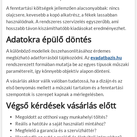
A fenntartási költségek jellemzően alacsonyabbak: nincs
olajcsere, kevesebb a kopó alkatrész, a fékek lassabban
használódnak. A rendszeres szervizelés egyszerűbb, ami
hosszabb távon kiszámíthatóbb kiadásokat eredményezhet.
Adatokra épülő döntés
A különböző modellek összehasonlításához érdemes
megbízható adatforrásból tájékozódni. Az
evadatbazis.hu
rendszerezett formában mutatja be az egyes típusok műszaki
paramétereit, így könnyebb objektív alapon dönteni.
A vásárlás akkor válik valóban tudatossá, ha a dizájn és az
első benyomás mellett a műszaki tartalom és a fenntartási
szempontok is szerepet kapnak a mérlegelésben.
Végső kérdések vásárlás előtt
Megoldott az otthoni vagy munkahelyi töltés?
Reális a hatótáv a saját használati mintához?
Megfelelő a garancia és a szervizháttér?
Illeszkedik az autó a családi és életviteli igényekhez?