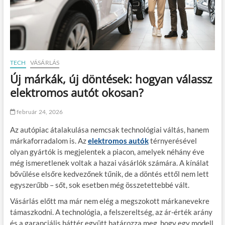
TECH
VÁSÁRLÁS
Új márkák, új döntések: hogyan válassz
elektromos autót okosan?
február 24, 2026
Az autópiac átalakulása nemcsak technológiai váltás, hanem
márkaforradalom is. Az
elektromos autók
térnyerésével
olyan gyártók is megjelentek a piacon, amelyek néhány éve
még ismeretlenek voltak a hazai vásárlók számára. A kínálat
bővülése elsőre kedvezőnek tűnik, de a döntés ettől nem lett
egyszerűbb – sőt, sok esetben még összetettebbé vált.
Vásárlás előtt ma már nem elég a megszokott márkanevekre
támaszkodni. A technológia, a felszereltség, az ár-érték arány
és a garanciális háttér együtt határozza meg, hogy egy modell