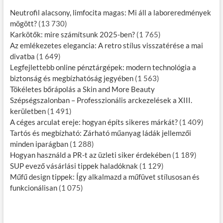
Neutrofil alacsony, limfocita magas: Mi áll a laboreredmények
mögött?
(13 730)
Karkötők: mire számítsunk 2025-ben?
(1 765)
Az emlékezetes elegancia: A retro stílus visszatérése a mai
divatba
(1 649)
Legfejlettebb online pénztárgépek: modern technológia a
biztonság és megbízhatóság jegyében
(1 563)
Tökéletes bőrápolás a Skin and More Beauty
Szépségszalonban – Professzionális arckezelések a XIII.
kerületben
(1 491)
A céges arculat ereje: hogyan építs sikeres márkát?
(1 409)
Tartós és megbízható: Zárható műanyag ládák jellemzői
minden iparágban
(1 288)
Hogyan használd a PR-t az üzleti siker érdekében
(1 189)
SUP evező vásárlási tippek haladóknak
(1 129)
Műfű design tippek: Így alkalmazd a műfüvet stílusosan és
funkcionálisan
(1 075)