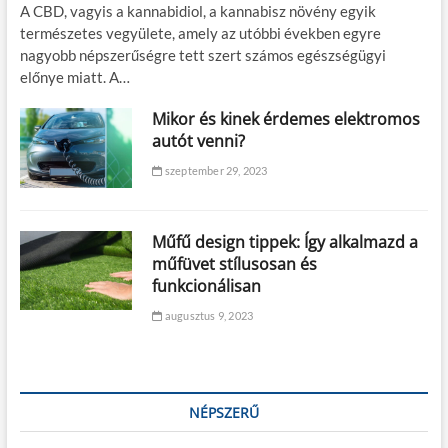
A CBD, vagyis a kannabidiol, a kannabisz növény egyik
természetes vegyülete, amely az utóbbi években egyre
nagyobb népszerűségre tett szert számos egészségügyi
előnye miatt. A…
Mikor és kinek érdemes elektromos
autót venni?
szeptember 29, 2023
Műfű design tippek: Így alkalmazd a
műfüvet stílusosan és
funkcionálisan
augusztus 9, 2023
NÉPSZERŰ