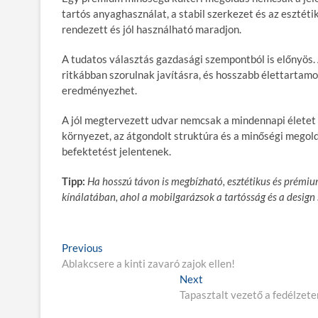
tartós anyaghasználat, a stabil szerkezet és az esztét
rendezett és jól használható maradjon.
A tudatos választás gazdasági szempontból is előnyös.
ritkábban szorulnak javításra, és hosszabb élettartamo
eredményezhet.
A jól megtervezett udvar nemcsak a mindennapi életet 
környezet, az átgondolt struktúra és a minőségi megol
befektetést jelentenek.
Tipp:
Ha hosszú távon is megbízható, esztétikus és prémi
kínálatában, ahol a mobilgarázsok a tartósság és a design
B
Previous
P
Ablakcsere a kinti zavaró zajok ellen!
r
e
e
Next
N
j
v
Tapasztalt vezető a fedélzete
e
i
x