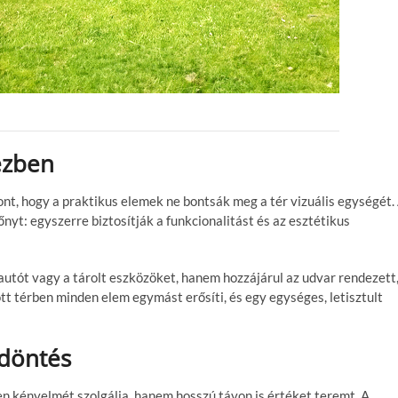
kézben
t, hogy a praktikus elemek ne bontsák meg a tér vizuális egységét.
nyt: egyszerre biztosítják a funkcionalitást és az esztétikus
autót vagy a tárolt eszközöket, hanem hozzájárul az udvar rendezett
t térben minden elem egymást erősíti, és egy egységes, letisztult
 döntés
n kényelmét szolgálja, hanem hosszú távon is értéket teremt. A