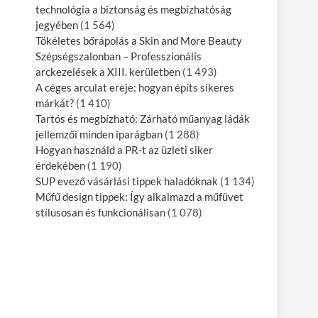
technológia a biztonság és megbízhatóság
jegyében
(1 564)
Tökéletes bőrápolás a Skin and More Beauty
Szépségszalonban – Professzionális
arckezelések a XIII. kerületben
(1 493)
A céges arculat ereje: hogyan építs sikeres
márkát?
(1 410)
Tartós és megbízható: Zárható műanyag ládák
jellemzői minden iparágban
(1 288)
Hogyan használd a PR-t az üzleti siker
érdekében
(1 190)
SUP evező vásárlási tippek haladóknak
(1 134)
Műfű design tippek: Így alkalmazd a műfüvet
stílusosan és funkcionálisan
(1 078)