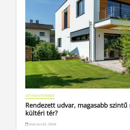
OTTHON ÉS KERT
Rendezett udvar, magasabb szintű 
kültéri tér?
március 22, 2026