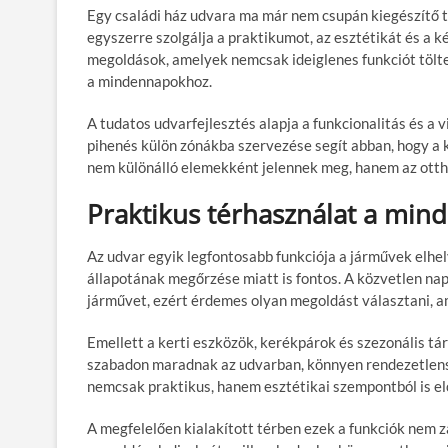
Egy családi ház udvara ma már nem csupán kiegészítő tér
egyszerre szolgálja a praktikumot, az esztétikát és a
megoldások, amelyek nemcsak ideiglenes funkciót tölten
a mindennapokhoz.
A tudatos udvarfejlesztés alapja a funkcionalitás és a v
pihenés külön zónákba szervezése segít abban, hogy a
nem különálló elemekként jelennek meg, hanem az otth
Praktikus térhasználat a mi
Az udvar egyik legfontosabb funkciója a járművek elh
állapotának megőrzése miatt is fontos. A közvetlen na
járművet, ezért érdemes olyan megoldást választani, a
Emellett a kerti eszközök, kerékpárok és szezonális tá
szabadon maradnak az udvarban, könnyen rendezetlensé
nemcsak praktikus, hanem esztétikai szempontból is el
A megfelelően kialakított térben ezek a funkciók nem 