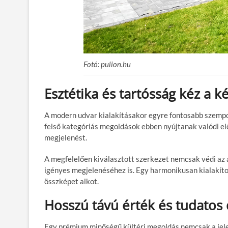
Fotó: pulion.hu
Esztétika és tartósság kéz a 
A modern udvar kialakításakor egyre fontosabb szempon
felső kategóriás megoldások ebben nyújtanak valódi elő
megjelenést.
A megfelelően kiválasztott szerkezet nemcsak védi az 
igényes megjelenéséhez is. Egy harmonikusan kialakítot
összképet alkot.
Hosszú távú érték és tudatos
Egy prémium minőségű kültéri megoldás nemcsak a jele