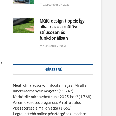
szeptember 29, 2023
Műfű design tippek: Így
alkalmazd a műfüvet
stílusosan és
funkcionálisan
augusztus 9, 2023
is
NÉPSZERŰ
Neutrofil alacsony, limfocita magas: Mi áll a
laboreredmények mögött?
(13 742)
Karkötők: mire számítsunk 2025-ben?
(1 768)
Az emlékezetes elegancia: A retro stílus
visszatérése a mai divatba
(1 652)
Legfejlettebb online pénztárgépek: modern