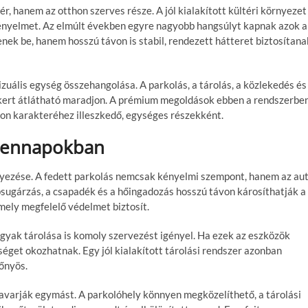
, hanem az otthon szerves része. A jól kialakított kültéri környezet
 kényelmet. Az elmúlt években egyre nagyobb hangsúlyt kapnak azok a
ek be, hanem hosszú távon is stabil, rendezett hátteret biztosítana
izuális egység összehangolása. A parkolás, a tárolás, a közlekedés és
 kert átlátható maradjon. A prémium megoldások ebben a rendszerbe
on karakteréhez illeszkedő, egységes részekként.
ndennapokban
elyezése. A fedett parkolás nemcsak kényelmi szempont, hanem az au
psugárzás, a csapadék és a hőingadozás hosszú távon károsíthatják a
mely megfelelő védelmet biztosít.
rgyak tárolása is komoly szervezést igényel. Ha ezek az eszközök
get okozhatnak. Egy jól kialakított tárolási rendszer azonban
őnyös.
zavarják egymást. A parkolóhely könnyen megközelíthető, a tárolási