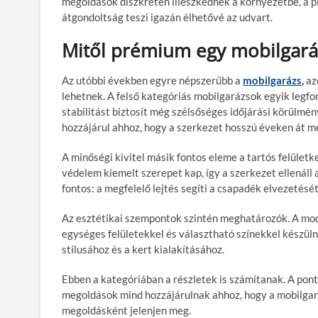
megoldások diszkréten illeszkednek a környezetbe, a pi
átgondoltság teszi igazán élhetővé az udvart.
Mitől prémium egy mobilgará
Az utóbbi években egyre népszerűbb a
mobilgarázs
,
az
lehetnek. A felső kategóriás mobilgarázsok egyik legfo
stabilitást biztosít még szélsőséges időjárási körülmé
hozzájárul ahhoz, hogy a szerkezet hosszú éveken át me
A minőségi kivitel másik fontos eleme a tartós felületk
védelem kiemelt szerepet kap, így a szerkezet ellenáll 
fontos: a megfelelő lejtés segíti a csapadék elvezetésé
Az esztétikai szempontok szintén meghatározók. A mod
egységes felületekkel és választható színekkel készüln
stílusához és a kert kialakításához.
Ebben a kategóriában a részletek is számítanak. A ponto
megoldások mind hozzájárulnak ahhoz, hogy a mobilgar
megoldásként jelenjen meg.