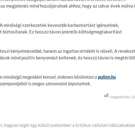
ikus megjelenés mind hozzájárulnak ahhoz, hogy az udvar évek múlva 
 A minőségi szerkezetek kevesebb karbantartást igényelnek,
t biztosítanak. Ez hosszú távon jelentős költségmegtakarítást
teszi kényelmesebbé, hanem az ingatlan értékét is növeli. A rendeze
dások mind pozitív benyomást keltenek, és hosszú távon is megtérülő
um minőségű megoldást keresel, érdemes körülnézni a
pulion.hu
 szempontjából is magas színvonalat képviselnek.
Megtekintés:
2
n: hogyan segít egy külső szakember a kritikus vállalati időszakokba