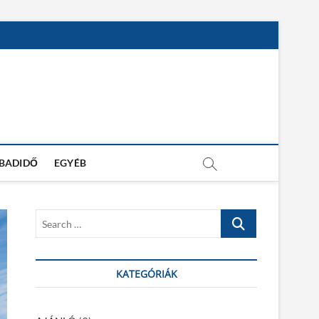
ABADIDŐ
EGYÉB
S
e
a
r
KATEGÓRIÁK
c
h
…