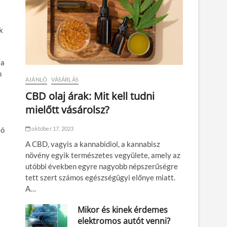
k
 a
n
AJÁNLÓ
VÁSÁRLÁS
CBD olaj árak: Mit kell tudni
mielőtt vásárolsz?
október 17, 2023
tó
A CBD, vagyis a kannabidiol, a kannabisz
növény egyik természetes vegyülete, amely az
utóbbi években egyre nagyobb népszerűségre
tett szert számos egészségügyi előnye miatt.
A…
Mikor és kinek érdemes
elektromos autót venni?