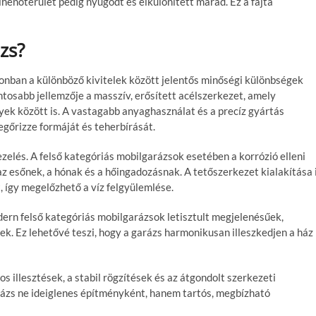
henőterület pedig nyugodt és elkülönített marad. Ez a fajta
zs?
onban a különböző kivitelek között jelentős minőségi különbségek
ntosabb jellemzője a masszív, erősített acélszerkezet, amely
nyek között is. A vastagabb anyaghasználat és a precíz gyártás
gőrizze formáját és teherbírását.
ezelés. A felső kategóriás mobilgarázsok esetében a korrózió elleni
az esőnek, a hónak és a hőingadozásnak. A tetőszerkezet kialakítása 
t, így megelőzhető a víz felgyülemlése.
ern felső kategóriás mobilgarázsok letisztult megjelenésűek,
ek. Ez lehetővé teszi, hogy a garázs harmonikusan illeszkedjen a ház
s illesztések, a stabil rögzítések és az átgondolt szerkezeti
ázs ne ideiglenes építményként, hanem tartós, megbízható