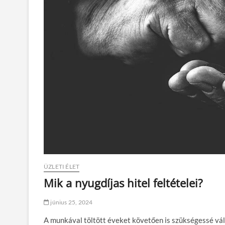
ÜZLETI ÉLET
Mik a nyugdíjas hitel feltételei?
június 25, 2024
A munkával töltött éveket követően is szükségessé vá