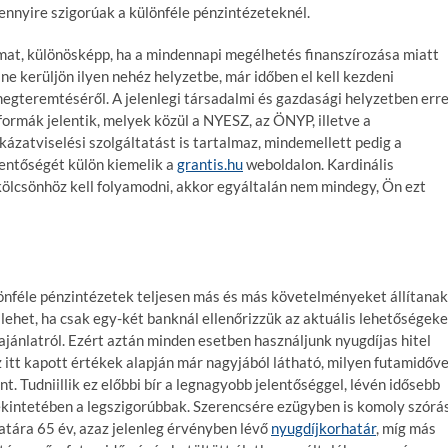
 mennyire szigorúak a különféle pénzintézeteknél.
amat, különösképp, ha a mindennapi megélhetés finanszírozása miatt
ne kerüljön ilyen nehéz helyzetbe, már időben el kell kezdeni
gteremtéséről. A jelenlegi társadalmi és gazdasági helyzetben err
ormák jelentik, melyek közül a NYESZ, az ÖNYP, illetve a
kázatviselési szolgáltatást is tartalmaz, mindemellett pedig a
lentőségét külön kiemelik a
grantis.hu
weboldalon. Kardinális
 kölcsönhöz kell folyamodni, akkor egyáltalán nem mindegy, Ön ezt
ülönféle pénzintézetek teljesen más és más követelményeket állítanak
ba lehet, ha csak egy-két banknál ellenőrizzük az aktuális lehetőségeke
jánlatról. Ezért aztán minden esetben használjunk nyugdíjas hitel
Az itt kapott értékek alapján már nagyjából látható, milyen futamidőve
t. Tudniillik ez előbbi bír a legnagyobb jelentőséggel, lévén idősebb
ekintetében a legszigorúbbak. Szerencsére ezügyben is komoly szórá
határa 65 év, azaz jelenleg érvényben lévő
nyugdíjkorhatár
, míg más