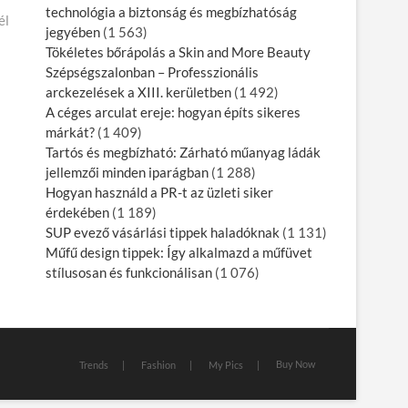
technológia a biztonság és megbízhatóság
él
jegyében
(1 563)
Tökéletes bőrápolás a Skin and More Beauty
Szépségszalonban – Professzionális
arckezelések a XIII. kerületben
(1 492)
A céges arculat ereje: hogyan építs sikeres
márkát?
(1 409)
Tartós és megbízható: Zárható műanyag ládák
jellemzői minden iparágban
(1 288)
Hogyan használd a PR-t az üzleti siker
érdekében
(1 189)
SUP evező vásárlási tippek haladóknak
(1 131)
Műfű design tippek: Így alkalmazd a műfüvet
stílusosan és funkcionálisan
(1 076)
Buy Now
Trends
Fashion
My Pics