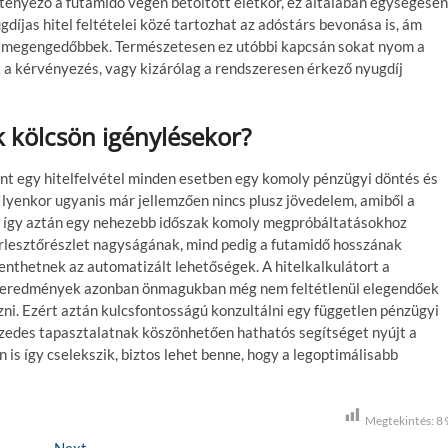
 tényező a futamidő végén betöltött életkor, ez általában egységesen
íjas hitel feltételei közé tartozhat az adóstárs bevonása is, ám
pp megengedőbbek. Természetesen ez utóbbi kapcsán sokat nyom a
k a kérvényezés, vagy kizárólag a rendszeresen érkező nyugdíj
 kölcsön igénylésekor?
int egy hitelfelvétel minden esetben egy komoly pénzügyi döntés és
 Ilyenkor ugyanis már jellemzően nincs plusz jövedelem, amiből a
ne, így aztán egy nehezebb időszak komoly megpróbáltatásokhoz
örlesztőrészlet nagyságának, mind pedig a futamidő hosszának
enthetnek az automatizált lehetőségek. A hitelkalkulátort a
pott eredmények azonban önmagukban még nem feltétlenül elegendőek
ni. Ezért aztán kulcsfontosságú konzultálni egy független pénzügyi
tizedes tapasztalatnak köszönhetően hathatós segítséget nyújt a
is így cselekszik, biztos lehet benne, hogy a legoptimálisabb
Megtekintés:
8
Next
N