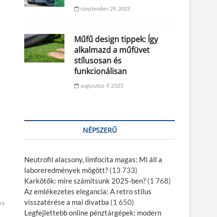
szeptember 29, 2023
Műfű design tippek: Így
alkalmazd a műfüvet
stílusosan és
funkcionálisan
augusztus 9, 2023
NÉPSZERŰ
Neutrofil alacsony, limfocita magas: Mi áll a
laboreredmények mögött?
(13 733)
Karkötők: mire számítsunk 2025-ben?
(1 768)
Az emlékezetes elegancia: A retro stílus
visszatérése a mai divatba
(1 650)
99
Legfejlettebb online pénztárgépek: modern