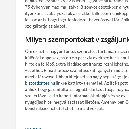
bankoknál ez akár 75 év is lehet. Ugyancsak kardinális
75 évben van maximalizálva. Bizonyos esetekben a nyugd
ilyenkor a szabályozások az életkort illetően némiké
latban az is, hogy ingatlanfedezet bevonásával történi
szolgáltatja az alapot.
Milyen szempontokat vizsgáljunk
Önnek azt is nagyon fontos szem előtt tartania, miszer
különösképpen az, ha erre a passzív években kerül sor.
hirtelen fellépő, extra kiadásokat finanszírozni lehet
vezethet. Emiatt precíz számításokat igényel mind a t
meghatározása. Ebben kifejezetten nagy segítséget jel
biztosdontes.hu
linkre kattintva érheti el. Az itt ka
ahhoz, hogy garantáltan a legjobb döntést tudja meghoz
szakértővel, aki a kapott információk alapján és az év
nyugdíjas hitel megválasztását illetően. Amennyiben Ön 
konstrukció mellett teheti le majd voksát.
Previous
P