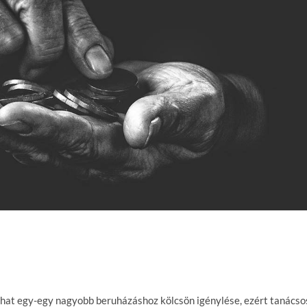
lhat egy-egy nagyobb beruházáshoz kölcsön igénylése, ezért tanácso