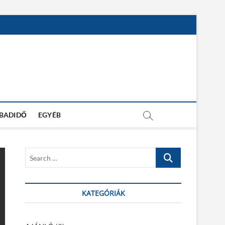
ABADIDŐ
EGYÉB
S
e
a
r
KATEGÓRIÁK
c
h
…