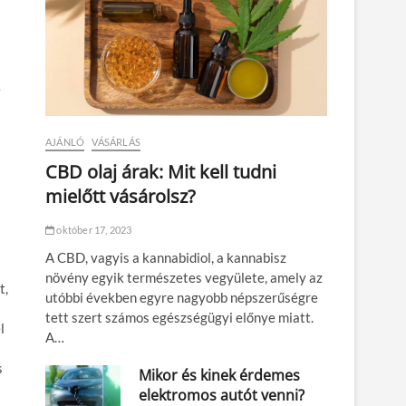
e
AJÁNLÓ
VÁSÁRLÁS
CBD olaj árak: Mit kell tudni
mielőtt vásárolsz?
október 17, 2023
A CBD, vagyis a kannabidiol, a kannabisz
növény egyik természetes vegyülete, amely az
t,
utóbbi években egyre nagyobb népszerűségre
tett szert számos egészségügyi előnye miatt.
l
A…
s
Mikor és kinek érdemes
elektromos autót venni?