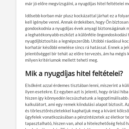
már jó előre megvizsgálni, a nyugdíjas hitel feltételei
Idősebb korban már plusz kockázattal járhat ez a foly
kell igénybe venni. Annak érdekében, hogy Ön biztosan 
gondoskodnia a nyugdíjas évek anyagi biztonságának me
a leghatékonyabb eszközt a különféle öngondoskodási f
nyugdíjbiztosítás a legnépszerűbb. Utóbbi ráadásul koc
korhatár későbbi emelése sincs rá hatással. Ennek a je
jelentőséggel bír tehát az előre tervezés, ám ha mégis
milyen kritériumok mellett teheti meg.
Mik a nyugdíjas hitel feltételei?
Elsőként azzal érdemes tisztában lenni, miszerint a k
ilyen esetekre. Ez egyben azt is jelenti, hogy óriási hi
hiszen így könnyedén lecsúszhatunk a legoptimálisabb a
kalkulátort, ami egy remek kiindulási alapot biztosít. 
és törlesztőrészletekkel kaphatjuk meg a kívánt kölcsön
ügyfelek vonatkozásában a pénzintézetek az életkor t
tapasztalható, hiszen van, ahol a hitelezhetőség felső 