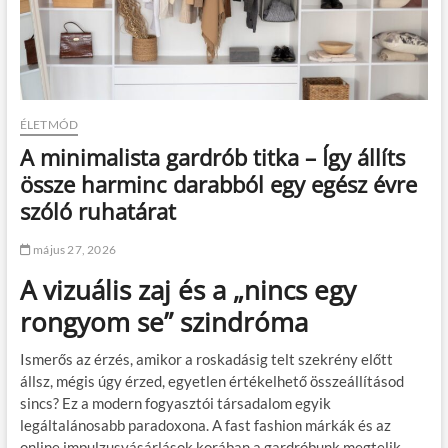
ÉLETMÓD
A minimalista gardrób titka – Így állíts
össze harminc darabból egy egész évre
szóló ruhatárat
május 27, 2026
A vizuális zaj és a „nincs egy
rongyom se” szindróma
Ismerős az érzés, amikor a roskadásig telt szekrény előtt
állsz, mégis úgy érzed, egyetlen értékelhető összeállításod
sincs? Ez a modern fogyasztói társadalom egyik
legáltalánosabb paradoxona. A fast fashion márkák és az
online impulzusvásárlások korában a gardróbunk megtelik