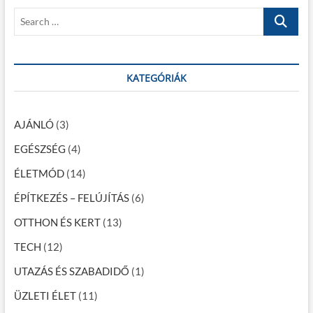
é
t
s
S
:
t
s
e
:
a
n
r
a
c
KATEGÓRIÁK
h
v
…
i
AJÁNLÓ
(3)
g
EGÉSZSÉG
(4)
á
ÉLETMÓD
(14)
c
ÉPÍTKEZÉS – FELÚJÍTÁS
(6)
i
OTTHON ÉS KERT
(13)
ó
TECH
(12)
UTAZÁS ÉS SZABADIDŐ
(1)
ÜZLETI ÉLET
(11)