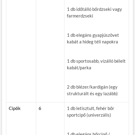
1 db időtálló bőrdzseki vagy
farmerdzseki
1 db elegáns gyapjúszövet
kabát a hideg téli napokra
1 db sportosabb, vízálló bélelt
kabát/parka
2 db blézer/kardigán (egy
strukturált és egy lazább)
Cipők
6
1 db letisztult, fehér bőr
sportcipő (univerzális)
1 db elegáns bőrcipő /