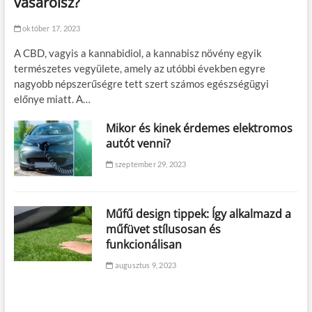
vásárolsz?
október 17, 2023
A CBD, vagyis a kannabidiol, a kannabisz növény egyik
természetes vegyülete, amely az utóbbi években egyre
nagyobb népszerűségre tett szert számos egészségügyi
előnye miatt. A…
Mikor és kinek érdemes elektromos
autót venni?
szeptember 29, 2023
Műfű design tippek: Így alkalmazd a
műfüvet stílusosan és
funkcionálisan
augusztus 9, 2023