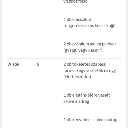
viszkóz felső
1 db klasszikus
tengerészcsíkos hosszú ujjú
2 db prémium meleg pulóver
(gyapjú vagy kasmír)
Alsók
6
2 db tökéletes szabású
farmer (egy sötétkék és egy
fekete/szürke)
1 db elegáns élére vasalt
szövetnadrág
1 db kényelmes chino nadrág