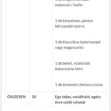
mokaszin / loafer
1 db kényelmes, pántos
bőrszandál nyárra
1 db klasszikus balerinacipő
vagy magassarkú
1 db bélelt, vízálló bőr
bokacsizma télre
1 db átmeneti chelsea csizma
ÖSSZESEN
30
Egy teljes, variálható, egész
évre szóló ruhatár