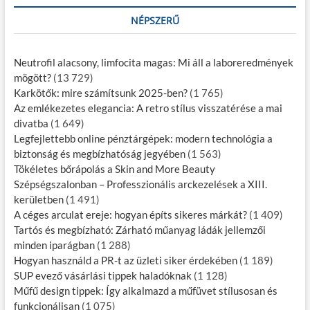
NÉPSZERŰ
Neutrofil alacsony, limfocita magas: Mi áll a laboreredmények
mögött?
(13 729)
Karkötők: mire számítsunk 2025-ben?
(1 765)
Az emlékezetes elegancia: A retro stílus visszatérése a mai
divatba
(1 649)
Legfejlettebb online pénztárgépek: modern technológia a
biztonság és megbízhatóság jegyében
(1 563)
Tökéletes bőrápolás a Skin and More Beauty
Szépségszalonban – Professzionális arckezelések a XIII.
kerületben
(1 491)
A céges arculat ereje: hogyan építs sikeres márkát?
(1 409)
Tartós és megbízható: Zárható műanyag ládák jellemzői
minden iparágban
(1 288)
Hogyan használd a PR-t az üzleti siker érdekében
(1 189)
SUP evező vásárlási tippek haladóknak
(1 128)
Műfű design tippek: Így alkalmazd a műfüvet stílusosan és
funkcionálisan
(1 075)