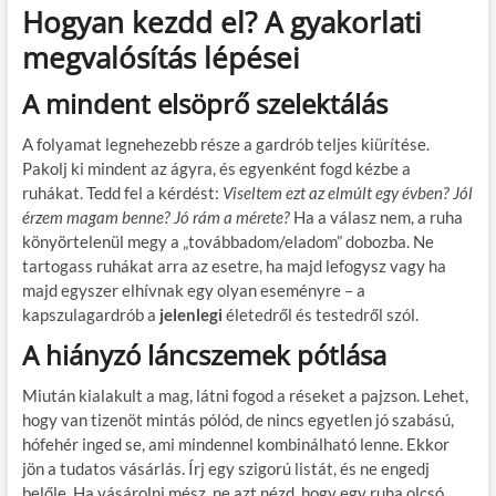
Hogyan kezdd el? A gyakorlati
megvalósítás lépései
A mindent elsöprő szelektálás
A folyamat legnehezebb része a gardrób teljes kiürítése.
Pakolj ki mindent az ágyra, és egyenként fogd kézbe a
ruhákat. Tedd fel a kérdést:
Viseltem ezt az elmúlt egy évben? Jól
érzem magam benne? Jó rám a mérete?
Ha a válasz nem, a ruha
könyörtelenül megy a „továbbadom/eladom” dobozba. Ne
tartogass ruhákat arra az esetre, ha majd lefogysz vagy ha
majd egyszer elhívnak egy olyan eseményre – a
kapszulagardrób a
jelenlegi
életedről és testedről szól.
A hiányzó láncszemek pótlása
Miután kialakult a mag, látni fogod a réseket a pajzson. Lehet,
hogy van tizenöt mintás pólód, de nincs egyetlen jó szabású,
hófehér inged se, ami mindennel kombinálható lenne. Ekkor
jön a tudatos vásárlás. Írj egy szigorú listát, és ne engedj
belőle. Ha vásárolni mész, ne azt nézd, hogy egy ruha olcsó