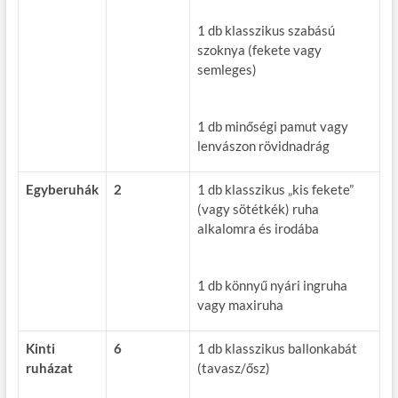
1 db klasszikus szabású
szoknya (fekete vagy
semleges)
1 db minőségi pamut vagy
lenvászon rövidnadrág
Egyberuhák
2
1 db klasszikus „kis fekete”
(vagy sötétkék) ruha
alkalomra és irodába
1 db könnyű nyári ingruha
vagy maxiruha
Kinti
6
1 db klasszikus ballonkabát
ruházat
(tavasz/ősz)