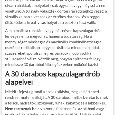
olyan ruhákkal, amelyeket csak egyszer, vagy még soha nem
viseltünk. A túl nagy választék döntési fáradtsághoz vezet: a
vizuális zajban elvesznek az értékes darabok, és a reggeli
öltözködés a kreativitás helyett stresszforrássá válik.
A minimalista ruhatár – vagy más néven kapszulagardrób –
lényege nem a megvonás, hanem a tudatosság. Ha a
mennyiséget minőségre és maximális kombinálhatóságra
cseréled, radikálisan leegyszerűsíted a mindennapjaidat,
százezreket spórolsz meg, és paradox módon sokkal
stílusosabbá válsz. Nézzük meg, hogyan építhetsz fel egy
mindössze 30 darabból álló, egész évben működő bázist!
A 30 darabos kapszulagardrób
alapelvei
Mielőtt fejest ugranál a szelektálásba, meg kell értened a
rendszer matematikáját. A 30 darabos limitbe
beletartoznak
a felsők, nadrágok, szoknyák, ruhák, kabátok és a lábbelik is.
Nem tartoznak bele
viszont a fehérneműk, az otthoni vagy
edzős ruhák, a hálóruházat és a kiegészítők (táskák, sálak,