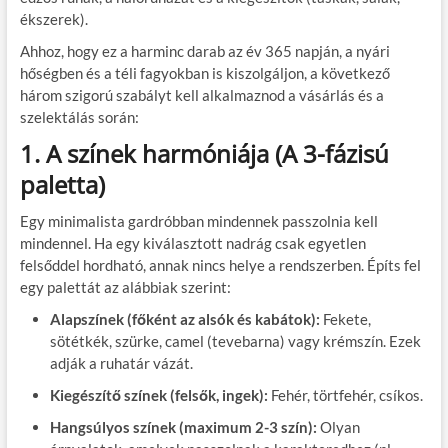
ékszerek).
Ahhoz, hogy ez a harminc darab az év 365 napján, a nyári
hőségben és a téli fagyokban is kiszolgáljon, a következő
három szigorú szabályt kell alkalmaznod a vásárlás és a
szelektálás során:
1. A színek harmóniája (A 3-fázisú
paletta)
Egy minimalista gardróbban mindennek passzolnia kell
mindennel. Ha egy kiválasztott nadrág csak egyetlen
felsőddel hordható, annak nincs helye a rendszerben. Építs fel
egy palettát az alábbiak szerint:
Alapszínek (főként az alsók és kabátok):
Fekete,
sötétkék, szürke, camel (tevebarna) vagy krémszín. Ezek
adják a ruhatár vázát.
Kiegészítő színek (felsők, ingek):
Fehér, törtfehér, csíkos.
Hangsúlyos színek (maximum 2-3 szín):
Olyan