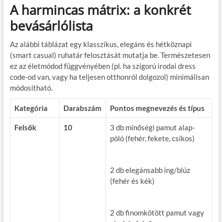
A harmincas mátrix: a konkrét
bevásárlólista
Az alábbi táblázat egy klasszikus, elegáns és hétköznapi
(smart casual) ruhatár felosztását mutatja be. Természetesen
ez az életmódod függvényében (pl. ha szigorú irodai dress
code-od van, vagy ha teljesen otthonról dolgozol) minimálisan
módosítható.
Kategória
Darabszám
Pontos megnevezés és típus
Felsők
10
3 db minőségi pamut alap-
póló (fehér, fekete, csíkos)
2 db elegánsabb ing/blúz
(fehér és kék)
2 db finomkötött pamut vagy