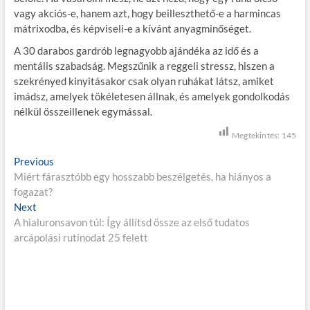
vagy akciós-e, hanem azt, hogy beilleszthető-e a harmincas
mátrixodba, és képviseli-e a kívánt anyagminőséget.
A 30 darabos gardrób legnagyobb ajándéka az idő és a
mentális szabadság. Megszűnik a reggeli stressz, hiszen a
szekrényed kinyitásakor csak olyan ruhákat látsz, amiket
imádsz, amelyek tökéletesen állnak, és amelyek gondolkodás
nélkül összeillenek egymással.
Megtekintés:
145
B
Previous
P
Miért fárasztóbb egy hosszabb beszélgetés, ha hiányos a
r
e
fogazat?
e
j
Next
N
v
A hialuronsavon túl: Így állítsd össze az első tudatos
e
i
e
arcápolási rutinodat 25 felett
x
o
g
t
u
p
s
y
o
p
z
s
o